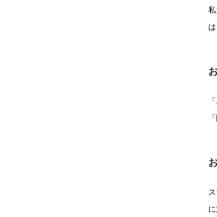
私
は
「
「
ス
に