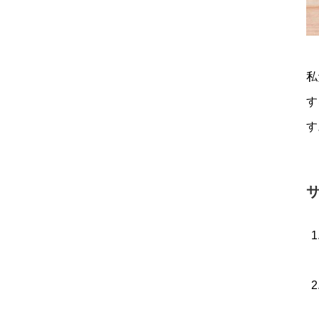
私
す
す