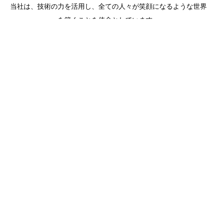
当社は、技術の力を活用し、全ての人々が笑顔になるような世界
を築くことを使命としています。
革新的なシステムとサービスを通じて、幸福と豊かさを提供し、
社会貢献とビジネスの成長を両立させながら、持続可能な未来を
実現します。
信頼、公正、共感の価値観に基づき、笑顔を届けるイノベーショ
ンに情熱を傾けています。
PHILOSOPHY
企業理念